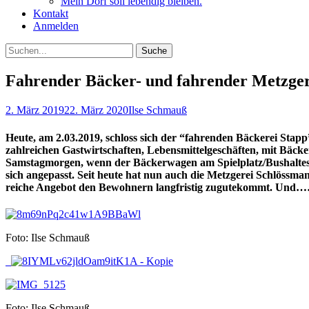
Mein Dorf soll lebendig bleiben.
Kontakt
Anmelden
Suchen
Suche
nach:
Fahrender Bäcker- und fahrender Metzg
Posted
Autor
2. März 2019
22. März 2020
Ilse Schmauß
on
Heute, am 2.03.2019, schloss sich der “fahrenden Bäckerei Stap
zahlreichen Gastwirtschaften, Lebensmittelgeschäften, mit Bäc
Samstagmorgen, wenn der Bäckerwagen am Spielplatz/Bushalteste
sich angepasst. Seit heute hat nun auch die Metzgerei Schlössma
reiche Angebot den Bewohnern langfristig zugutekommt. Und…
Foto: Ilse Schmauß
Foto: Ilse Schmauß