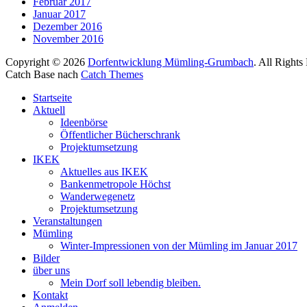
Februar 2017
Januar 2017
Dezember 2016
November 2016
Copyright © 2026
Dorfentwicklung Mümling-Grumbach
. All Rights
Catch Base nach
Catch Themes
Nach
Startseite
oben
Aktuell
scrollen
Ideenbörse
Öffentlicher Bücherschrank
Projektumsetzung
IKEK
Aktuelles aus IKEK
Bankenmetropole Höchst
Wanderwegenetz
Projektumsetzung
Veranstaltungen
Mümling
Winter-Impressionen von der Mümling im Januar 2017
Bilder
über uns
Mein Dorf soll lebendig bleiben.
Kontakt