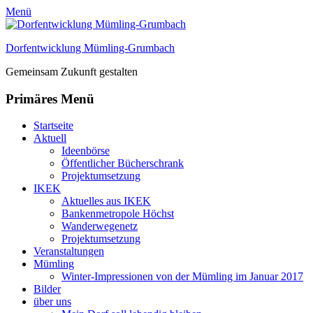
Menü
Dorfentwicklung Mümling-Grumbach
Gemeinsam Zukunft gestalten
Primäres Menü
Zum
Startseite
Inhalt
Aktuell
springen
Ideenbörse
Öffentlicher Bücherschrank
Projektumsetzung
IKEK
Aktuelles aus IKEK
Bankenmetropole Höchst
Wanderwegenetz
Projektumsetzung
Veranstaltungen
Mümling
Winter-Impressionen von der Mümling im Januar 2017
Bilder
über uns