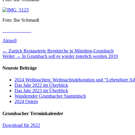
Foto: Ilse Schmauß
Kategorien
Aktuell
Beitragsnavigation
Vorheriger
← Zurück
Restaurierte Bergkirche in Mümling-Grumbach
Nächster
Beitrag:
Weiter →
In Grumbach soll es wieder österlich werden 2019
Beitrag:
Neueste Beiträge
2024 Weihnachten: Weihnachtsdekoration und “Lebendiger Ad
Das Jahr 2022 im Überblick
Das Jahr 2023 im Überblick
Wandernder Grumbacher Stammtisch
2024 Ostern
Grumbacher Terminkalender
Download für 2022