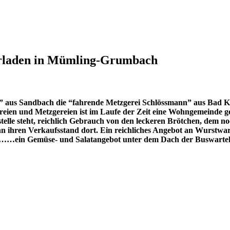
erladen in Mümling-Grumbach
p” aus Sandbach die “fahrende Metzgerei Schlössmann” aus Bad Kön
kereien und Metzgereien ist im Laufe der Zeit eine Wohngemeind
lle steht, reichlich Gebrauch von den leckeren Brötchen, dem n
nn ihren Verkaufsstand dort. Ein reichliches Angebot an Wurstwar
……ein Gemüse- und Salatangebot unter dem Dach der Buswartehä