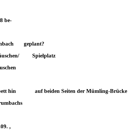
8 be-
rumbach geplant?
häuschen/ Spielplatz
äuschen
ngbett hin auf beiden Seiten der Mümling-Brücke
Grumbachs
09. ,