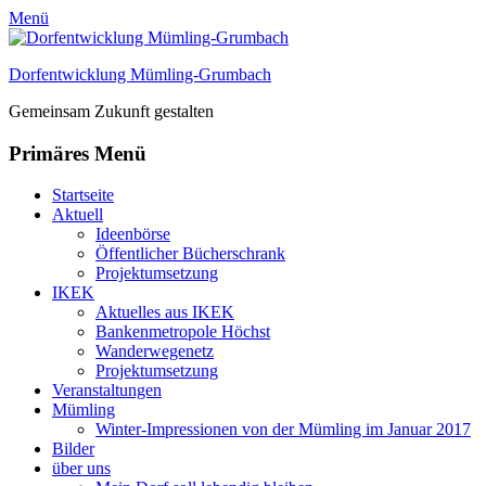
Menü
Dorfentwicklung Mümling-Grumbach
Gemeinsam Zukunft gestalten
Primäres Menü
Zum
Startseite
Inhalt
Aktuell
springen
Ideenbörse
Öffentlicher Bücherschrank
Projektumsetzung
IKEK
Aktuelles aus IKEK
Bankenmetropole Höchst
Wanderwegenetz
Projektumsetzung
Veranstaltungen
Mümling
Winter-Impressionen von der Mümling im Januar 2017
Bilder
über uns