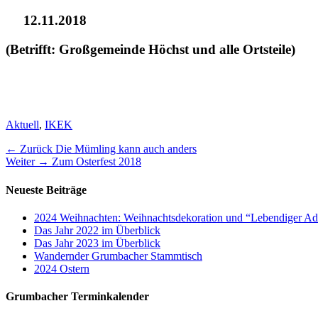
12.11.2018
(Betrifft: Großgemeinde Höchst und alle Ortsteile)
Kategorien
Aktuell
,
IKEK
Beitragsnavigation
Vorheriger
← Zurück
Die Mümling kann auch anders
Nächster
Beitrag:
Weiter →
Zum Osterfest 2018
Beitrag:
Neueste Beiträge
2024 Weihnachten: Weihnachtsdekoration und “Lebendiger Ad
Das Jahr 2022 im Überblick
Das Jahr 2023 im Überblick
Wandernder Grumbacher Stammtisch
2024 Ostern
Grumbacher Terminkalender