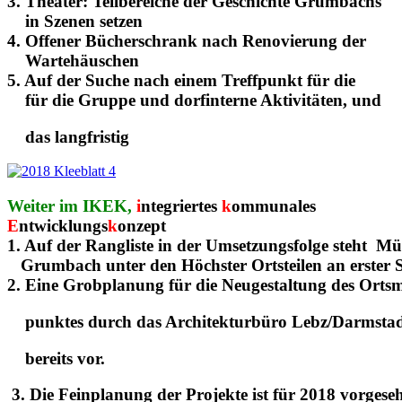
3. Theater: Teilbereiche der Geschichte Grumbachs
in Szenen setzen
4. Offener Bücherschrank nach Renovierung der
Wartehäuschen
5. Auf der Suche nach einem Treffpunkt für die
für die Gruppe und dorfinterne Aktivitäten, und
das langfristig
Weiter im IKEK,
i
ntegriertes
k
ommunales
E
ntwicklungs
k
onzept
1. Auf der Rangliste in der Umsetzungsfolge steht M
Grumbach unter den Höchster Ortsteilen an erster St
2. Eine
Grobplanung
für die Neugestaltung des Ortsmi
punktes durch das Architekturbüro Lebz/Darmstadt
bereits vor.
3. Die
Feinplanung
der Projekte ist für 2018 vorgese