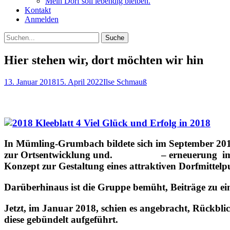
Mein Dorf soll lebendig bleiben.
Kontakt
Anmelden
Suchen
Suche
nach:
Hier stehen wir, dort möchten wir hin
Posted
Autor
13. Januar 2018
15. April 2022
Ilse Schmauß
on
Viel Glück und Erfolg in 2018
In Mümling-Grumbach bildete sich im September 2015
zur Ortsentwicklung und. – erneuerung im Rahm
Konzept zur Gestaltung eines attraktiven Dorfmittelp
Darüberhinaus ist die Gruppe bemüht, Beiträge zu ein
Jetzt, im Januar 2018, schien es angebracht, Rückbli
diese gebündelt aufgeführt.