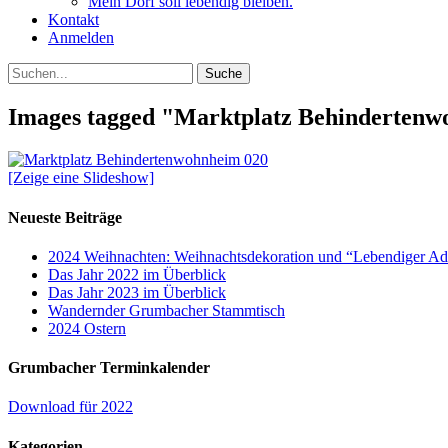
Mein Dorf soll lebendig bleiben.
Kontakt
Anmelden
Suchen
Suche
nach:
Images tagged "Marktplatz Behinderten
[Zeige eine Slideshow]
Neueste Beiträge
2024 Weihnachten: Weihnachtsdekoration und “Lebendiger Ad
Das Jahr 2022 im Überblick
Das Jahr 2023 im Überblick
Wandernder Grumbacher Stammtisch
2024 Ostern
Grumbacher Terminkalender
Download für 2022
Kategorien