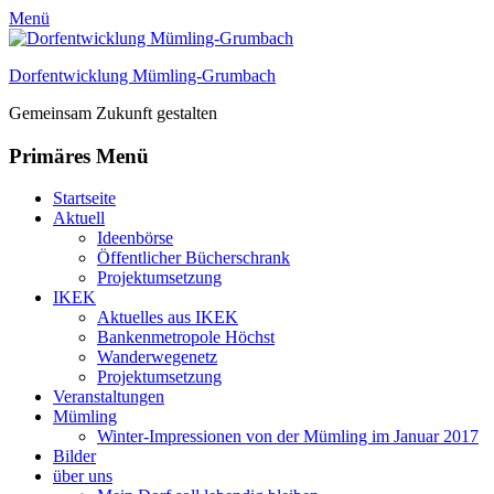
Menü
Dorfentwicklung Mümling-Grumbach
Gemeinsam Zukunft gestalten
Primäres Menü
Zum
Startseite
Inhalt
Aktuell
springen
Ideenbörse
Öffentlicher Bücherschrank
Projektumsetzung
IKEK
Aktuelles aus IKEK
Bankenmetropole Höchst
Wanderwegenetz
Projektumsetzung
Veranstaltungen
Mümling
Winter-Impressionen von der Mümling im Januar 2017
Bilder
über uns